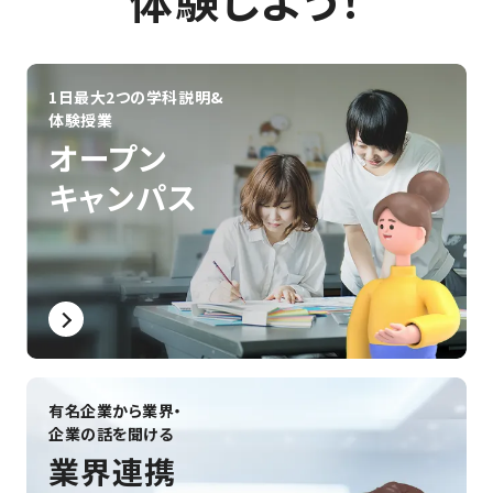
体験しよう！
#組込みエンジニア
#ハードウェアエンジニア
#声優業界
#声優養成所
#声優デビュー
#声優レッスン
#声優タレント
#声優演技
#声優学校
#声優志望
#声優
#神戸電子専門学校
#CG制作
#動画編集
#VTuber配信
1日最大2つの学科説明&
#バーチャルユーチューバー
#建築学生
体験授業
#クリエイティブな仕事
#住まいづくり
#設計のプロ
オープン
#建築の仕事
#空間デザイン
#ものづくりの仕事
キャンパス
#建築系国家資格
#建築士になるには
#学生の声
#海外
#学生生活
#なるには
#キャリアパス
#3DCG
#AI
#VTuber
#音・音楽
#作曲・編曲
#アニメ
#コンテスト
#プログラミング
#学校生活
#蒐命のラスティル
#インディーゲーム
#就職活動
#制作展・発表会
#資格
#VR・仮想空間
#ゲーム＆エンタメ領域
#テクノロジー領域
#デザイン領域
#絵を描く
#自動制御
#先生
#共創
#ノウハウ
#創って学ぶ
#産官学連携
#海外事情
#インテリア
#保護者向け
#ゲーム開発
#学生の作品
有名企業から業界・
企業の話を聞ける
業界連携