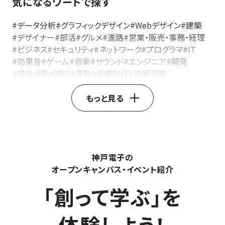
気になるワードで探す
#データ分析
#グラフィックデザイン
#Webデザイン
#建築
#デザイナー
#部活
#グルメ
#進路
#営業・販売・事務・経理
#ビジネス
#セキュリティ
#ネットワーク
#プログラマ
#IT
#効果音
#ゲーム
#音楽
#サウンド
#エンジニア
#開発
#学外活動
#神戸
#運動
#音響制作
#音響調整
#音響ディレクター
#イベント音響
#レコーディングエンジニア
#音響ミキサー
#音響技術
もっと見る
#音響機器操作
#ライブ音響
#音響エンジニア
#製品開発
#デザインエンジニア
#自動車デザイン
#家電デザイン
#家具デザイン
#3DCAD
#インダストリアルデザイン
#製品デザイン
#プロダクトデザイナー
#AfterEffects
神戸電子の
#AdobePremierePro
#ストーリーテリング
#SNS動画活用
オープンキャンパス・イベント紹介
#動画マーケティング
#YouTube動画制作
#モーショングラフィックス
#映像制作
#動画クリエイター
「創って学ぶ」を
#エンジニア職種
#技術者キャリア
#産業用ロボット
#基板設計
#回路設計
#電子機器設計
#カスタマーエンジニア
#フィールドエンジニア