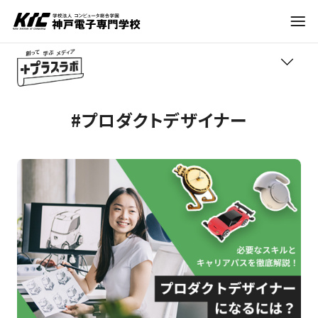
学科・コース
#プロダクトデザイナー
TOP
訪問者別
学びの紹介
就職・資格
職業紹介
トレンド
入試情報
進路アドバイス
神戸電子について