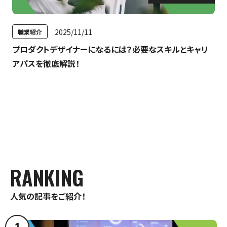
特集
最新のお知らせ
2025/11/11
職業紹介
プロダクトデザイナーになるには？必要なスキルとキャリ
神戸電子専門学校サイト
+プラスラボ
アパスを徹底解説！
1日最大2つの学科説明＆体験授業
オープン
キャンパス
RANKING
神戸電子をもっと知る
資料請求
は
人気の記事をご紹介！
こちら