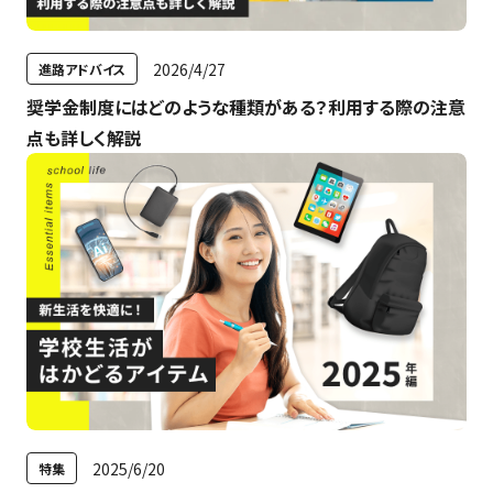
特集
最新のお知らせ
2026/4/27
進路アドバイス
奨学金制度にはどのような種類がある？利用する際の注意
神戸電子専門学校サイト
+プラスラボ
点も詳しく解説
1日最大2つの学科説明＆体験授業
オープン
キャンパス
神戸電子をもっと知る
資料請求
は
こちら
2025/6/20
特集