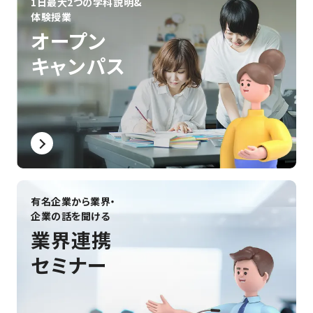
1日最大2つの学科説明&
#バーチャルユーチューバー
#建築学生
体験授業
#クリエイティブな仕事
#住まいづくり
#設計のプロ
オープン
#建築の仕事
#空間デザイン
#ものづくりの仕事
キャンパス
#建築系国家資格
#建築士になるには
#学生の声
#海外
#学生生活
#なるには
#キャリアパス
#3DCG
#AI
#VTuber
#音・音楽
#作曲・編曲
#アニメ
#コンテスト
#プログラミング
#学校生活
#蒐命のラスティル
#インディーゲーム
#就職活動
#制作展・発表会
#資格
#VR・仮想空間
#ゲーム＆エンタメ領域
#テクノロジー領域
#デザイン領域
#絵を描く
#自動制御
#先生
#共創
#ノウハウ
#創って学ぶ
#産官学連携
#海外事情
#インテリア
#保護者向け
#ゲーム開発
#学生の作品
有名企業から業界・
企業の話を聞ける
業界連携
セミナー