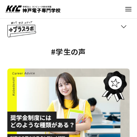
学科・コース
#学生の声
TOP
訪問者別
学びの紹介
就職・資格
職業紹介
トレンド
入試情報
進路アドバイス
神戸電子について