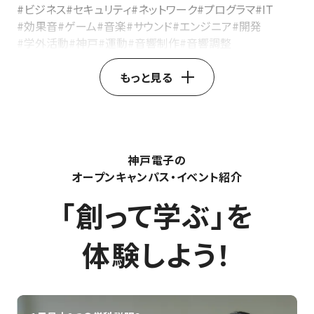
#ビジネス
#セキュリティ
#ネットワーク
#プログラマ
#IT
#効果音
#ゲーム
#音楽
#サウンド
#エンジニア
#開発
#学外活動
#神戸
#運動
#音響制作
#音響調整
#音響ディレクター
#イベント音響
#レコーディングエンジニア
#音響ミキサー
#音響技術
もっと見る
#音響機器操作
#ライブ音響
#音響エンジニア
#製品開発
#デザインエンジニア
#自動車デザイン
#家電デザイン
#家具デザイン
#3DCAD
#インダストリアルデザイン
#製品デザイン
#プロダクトデザイナー
#AfterEffects
神戸電子の
#AdobePremierePro
#ストーリーテリング
#SNS動画活用
オープンキャンパス・イベント紹介
#動画マーケティング
#YouTube動画制作
#モーショングラフィックス
#映像制作
#動画クリエイター
「創って学ぶ」を
#エンジニア職種
#技術者キャリア
#産業用ロボット
#基板設計
#回路設計
#電子機器設計
体験しよう！
#カスタマーエンジニア
#フィールドエンジニア
#組込みエンジニア
#ハードウェアエンジニア
#声優業界
#声優養成所
#声優デビュー
#声優レッスン
#声優タレント
#声優演技
#声優学校
#声優志望
#声優
#神戸電子専門学校
#CG制作
#動画編集
#VTuber配信