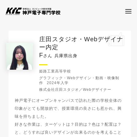
庄田スタジオ・Webデザイナ
学科・コース
ー内定
F
さん
兵庫県出身
訪問者別
姫路工業高等学校
グラフィック・Webデザイン・動画・映像制
作
2024年入学
就職・資格
株式会社庄田スタジオ／Webデザイナー
神戸電子にオープンキャンパスで訪れた際の学校全体の
入試情報
印象がとても開放的で、授業環境の良さにも惹かれ、興
味を持ちました。
好きな作業は、ターゲットは？目的は？色は？配置は？
神戸電子について
と、どうすれば良いデザインが出来るのかを考えること