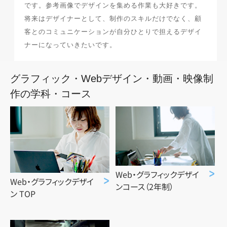
です。参考画像でデザインを集める作業も大好きです。
将来はデザイナーとして、制作のスキルだけでなく、顧
最新のお知らせ
客とのコミュニケーションが自分ひとりで担えるデザイ
ナーになっていきたいです。
+プラスラボ
グラフィック・Webデザイン・動画・映像制
作の学科・コース
1日最大2つの学科説明＆体験授業
オープン
キャンパス
神戸電子をもっと知る
Web・グラフィックデザイ
Web・グラフィックデザイ
資料請求
は
ンコース（2年制）
ン TOP
こちら