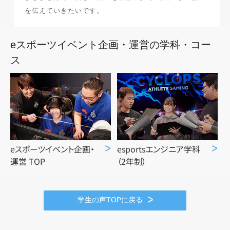
を伝えていきたいです。
最新のお知らせ
eスポーツイベント企画・運営の学科・コー
+プラスラボ
ス
1日最大2つの学科説明＆体験授業
オープン
キャンパス
eスポーツイベント
企画・
esportsエンジニア
学科
運営 TOP
（2年制）
神戸電子をもっと知る
資料請求
は
学生の声TOPに戻る
こちら