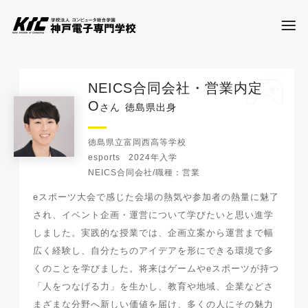
NEICS合同会社・営業内定
学科・コース
O
さん
徳島県出身
訪問者別
徳島県立富岡西高等学校
esports
2024年入学
NEICS合同会社/職種：営業
就職・資格
eスポーツ大会で感じた会場の熱気や参加者の熱量に魅了
され、イベント企画・運営について学びたいと思い進学
しました。実践的な授業では、企画立案から運営まで幅
入試情報
広く経験し、自分たちのアイデアを形にできる環境で多
くのことを学びました。将来はゲームやeスポーツが持つ
神戸電子について
「人をつなげる力」を生かし、教育や地域、企業などさ
まざまな分野へ新しい価値を届け、多くの人にその魅力