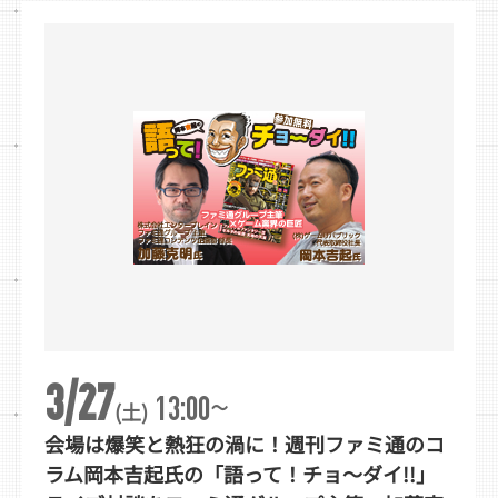
3/27
~
13:00
(土)
会場は爆笑と熱狂の渦に！週刊ファミ通のコ
ラム岡本吉起氏の「語って！チョ～ダイ!!」