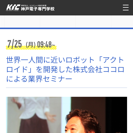
7/25
09:48
(月)
~
世界一人間に近いロボット「アクト
ロイド」を開発した株式会社ココロ
による業界セミナー