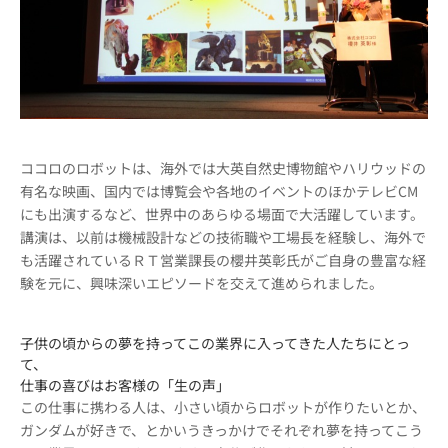
ココロのロボットは、海外では大英自然史博物館やハリウッドの
有名な映画、国内では博覧会や各地のイベントのほかテレビCM
にも出演するなど、世界中のあらゆる場面で大活躍しています。
講演は、以前は機械設計などの技術職や工場長を経験し、海外で
も活躍されているＲＴ営業課長の櫻井英彰氏がご自身の豊富な経
験を元に、興味深いエピソードを交えて進められました。
子供の頃からの夢を持ってこの業界に入ってきた人たちにとっ
て、
仕事の喜びはお客様の「生の声」
この仕事に携わる人は、小さい頃からロボットが作りたいとか、
ガンダムが好きで、とかいうきっかけでそれぞれ夢を持ってこう