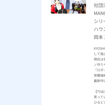
社団
MA
シリ
ハウ
岡本
KYO
して独
現在は
ノ作り
『ロボ
体験操
最新作は
【TV出
笑って
ひるど