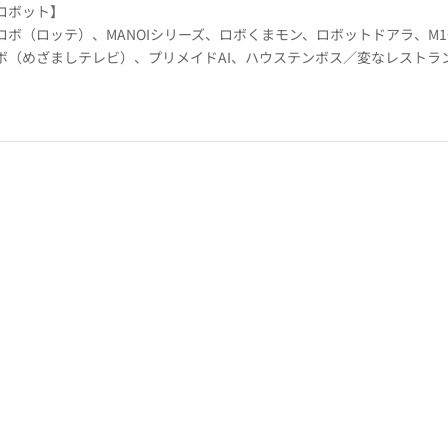
ロボット】
ロボ（ロッテ）、MANOIシリーズ、ロボくまモン、ロボットドアラ、M
ボ（めざましテレビ）、プリメイドAI、ハウステンボス／変なレストラ