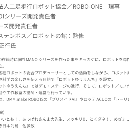
法人二足歩行ロボット協会／ROBO-ONE 理事
NOIシリーズ開発責任者
ーズ開発責任者
ステンボス／ロボットの館：監修
 正行氏
SHO在籍時に同社MANOIシリーズを作った事をキッカケに、ロボットを専
立。
各種ロボットの総合プロデューサーとしての活動をしながら、ロボット
や科学の楽しさを伝える目的で『ロボットゆうえんち』を設立。
ットゆうえんち』ではデモ・ステージの進行、そして、ロボット／モノ
縦や工作教室の講師・運営も行っている。
、DMM.make ROBOTSの『プリメイドAI』やロッテ ACUOの『トー
演】
いいとも！、あっぱれさんま大先生、スッキリ!!、とくダネ！、めざま
き日本列島 他多数