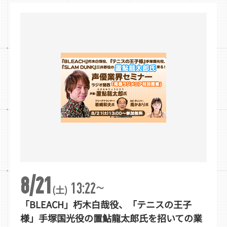
8/21
~
13:22
(土)
「BLEACH」朽木白哉役、「テニスの王子
様」手塚国光役の置鮎龍太郎氏を招いての業