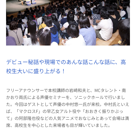
デビュー秘話や現場でのあんな話こんな話に、高
校生大いに盛り上がる！
フリーアナウンサーで本校講師の岩崎和夫と、MCタレント・南
かおり両氏による声優セミナーを、ソニックホールで行いまし
た。今回はゲストとして声優の中村悠一氏が来校。中村氏といえ
ば、「マクロスF」の早乙女アルト役や「おおきく振りかぶっ
て」の阿部隆也役などの人気アニメでおなじみとあって会場は満
席、高校生を中心とした来場者も目が輝いていました。