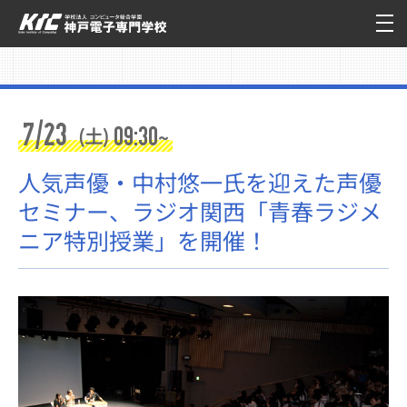
7/23
09:30
(土)
~
人気声優・中村悠一氏を迎えた声優
セミナー、ラジオ関西「青春ラジメ
ニア特別授業」を開催！