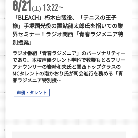
8/21
~
13:22
(土)
「BLEACH」朽木白哉役、「テニスの王子
様」手塚国光役の置鮎龍太郎氏を招いての業
界セミナー！ラジオ関西「青春ラジメニア特
別授業」
ラジオ番組「青春ラジメニア」のパーソナリティー
であり、本校声優タレント学科で教鞭もとるフリー
アナウンサーの岩崎和夫氏と関西トップクラスの
MCタレントの南かおり氏が司会進行を務める「青
春ラジメニア特別授…
声優・タレント