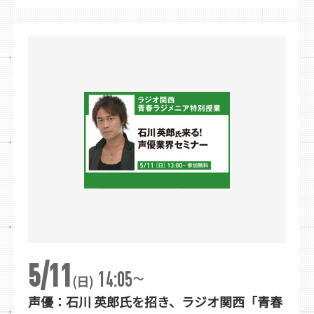
5/11
~
14:05
(日)
声優：石川 英郎氏を招き、ラジオ関西「青春