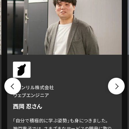
フェンリル株式会社
デジ
ウェブエンジニア
社西
モバ
西岡 忍さん
宮城
「自分で積極的に学ぶ姿勢」も身につきました。
より
神戸電子では、さまざまなサービスの開発に取り