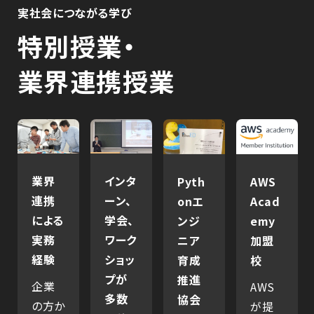
実社会につながる学び
特別授業・
業界連携授業
業界
インタ
Pyth
AWS
連携
ーン、
onエ
Acad
による
学会、
ンジ
emy
実務
ワーク
ニア
加盟
経験
ショッ
育成
校
プが
推進
企業
AWS
多数
協会
の方か
が提