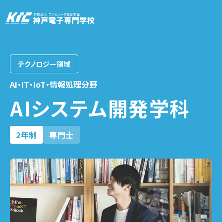
テクノロジー領域
学科・コース
AI・IT・IoT・情報処理分野
AIシステム開発学科
訪問者別
2年制
専門士
就職・資格
入試情報
神戸電子について