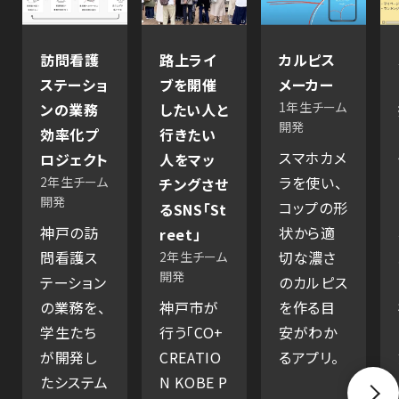
訪問看護
路上ライ
カルピス
ステーショ
ブを開催
メーカー
1年生チーム
ンの業務
したい人と
開発
効率化プ
行きたい
スマホカメ
ロジェクト
人をマッ
ラを使い、
2年生チーム
チングさせ
開発
コップの形
るSNS「St
神戸の訪
状から適
reet」
問看護ス
切な濃さ
2年生チーム
開発
テーション
のカルピス
の業務を、
神戸市が
を作る目
学生たち
行う「CO+
安がわか
が開発し
CREATIO
るアプリ。
たシステム
N KOBE P