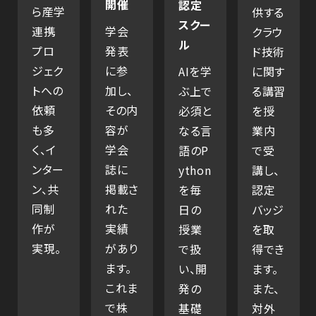
開催
認定
ら産学
供する
スクー
連携
学会
クラウ
ル
プロ
発表
ド技術
ジェク
に参
AIを学
に関す
トへの
加し、
ぶ上で
る講習
依頼
その内
必須と
を授
も多
容が
なる言
業内
く、イ
学会
語のP
で受
ンター
誌に
ython
講し、
ン、共
掲載さ
を毎
認定
同制
れた
日の
バッジ
作が
実績
授業
を取
実現。
があり
で扱
得でき
ます。
い、開
ます。
これま
発の
また、
で株
基礎
対外