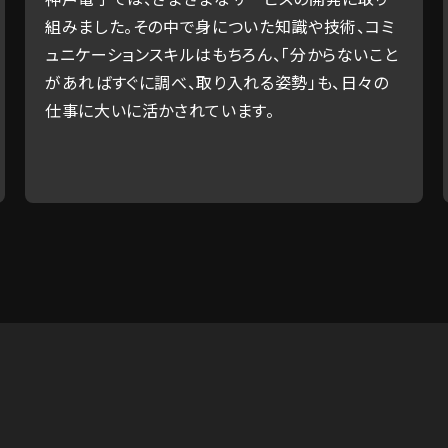
現在
組みました。その中で身についた知識や技術、コミ
携わ
ュニケーションスキルはもちろん、「分からないこと
を開
があればすぐに調べ、取り入れる姿勢」も、日々の
かさ
仕事に大いに活かされています。
ただ
いで