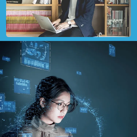
最新のお知らせ
+プラスラボ
1日最大2つの学科説明＆体験授業
オープン
キャンパス
神戸電子をもっと知る
資料請求
は
こちら