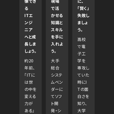
像でき
現場
に、
る
で活
「賢く」
ITエ
かせる
失敗し
ンジ
知識と
ましょ
ニア
スキル
う。
へと成
を手に
高校
長しま
入れよ
で電
しょう。
う。
子工
約20
大手
学を
年前、
総合
専攻し
「ITに
システ
ていた
は世
ムベン
時にI
の中を
ダーに
Tの面
変える
てソフ
白さを
力が
ト開
知り、
ある」
発・シ
大学