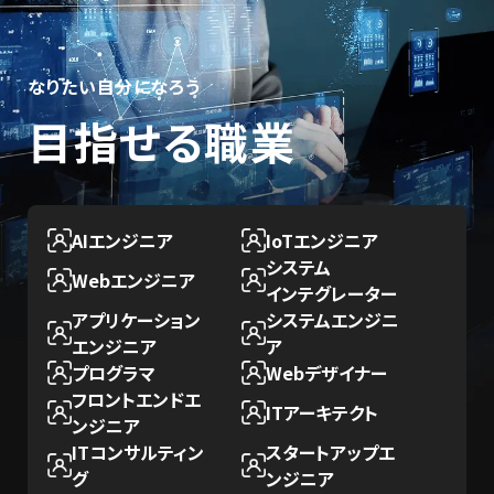
なりたい自分になろう
目指せる職業
AIエンジニア
IoTエンジニア
システム
Webエンジニア
インテグレーター
アプリケーション
システム
エンジニ
エンジニア
ア
プログラマ
Webデザイナー
フロントエンド
エ
ITアーキテクト
ンジニア
IT
コンサルティン
スタートアップ
エ
グ
ンジニア