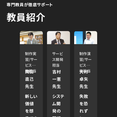
専門教員が徹底サポート
教員紹介
制作実
サービ
制作演
習/サー
ス開発
習/サー
ビス開
担当
ビス開
発担当
発担当
岡田
吉村
大村
直己
一憲
卓矢
先生
先生
先生
新しい
システ
失敗
価値
ム開
を恐
を想
発の
れず