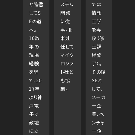
と確信
ステム
では
してS
開発
情報
Eの道
に従
工学
へ。
事。北
を専
10数
米赴
攻（修
年の
任して
士課
現場
マイク
程修
経験
ロソフ
了）。
を経
ト社と
その後
て、20
も協
SEと
17年
業。
して、
より神
メーカ
戸電
ー企
子で
業、ベ
教壇
ンチャ
に立
ー企