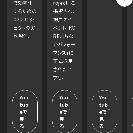
で効率化
roject」に
するための
採択され、
DXプロジ
神戸のイ
ェクトの実
ベント「KO
施報告。
BEまちな
かパフォー
マンス」に
正式採用
されたア
プリ。
You
You
You
tub
tub
tub
eで
eで
eで
見
見
見
る
る
る