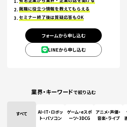
有名企業から業界・企業の話を聞ける
就職に役立つ情報を教えてもらえる
最新のお知らせ
セミナー終了後は質疑応答もOK
+プラスラボ
フォームから申し込む
LINEから申し込む
1日最大2つの学科説明＆体験授業
オープン
キャンパス
業界・キーワード
で絞り込む
神戸電子をもっと知る
資料請求
は
こちら
AI・IT・ロボッ
ゲーム・eスポ
アニメ・声優・
すべて
ト・パソコン
ーツ・3DCG
音楽・ライブ