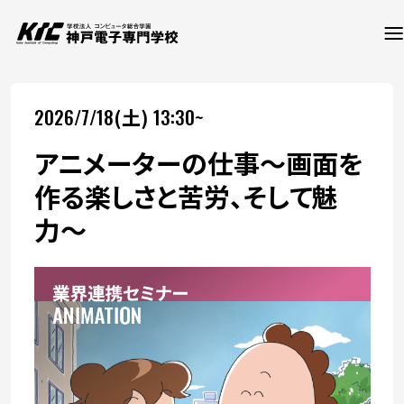
2026/7/18
13:30~
(土)
学科・コース
アニメーターの仕事〜画面を
訪問者別
作る楽しさと苦労、そして魅
力〜
就職・資格
入試情報
神戸電子について