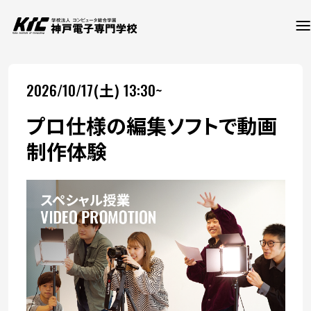
2026/10/17
13:30~
(土)
学科・コース
プロ仕様の編集ソフトで動画
訪問者別
制作体験
就職・資格
入試情報
神戸電子について