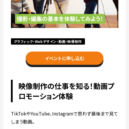
最新のお知らせ
+プラスラボ
グラフィック・Webデザイン・動画・映像制作
イベントに申し込む
1日最大2つの学科説明＆体験授業
オープン
キャンパス
映像制作の仕事を知る！動画プ
ロモーション体験
神戸電子をもっと知る
資料請求
は
こちら
TikTokやYouTube、Instagramで思わず最後まで見て
しまう動画。