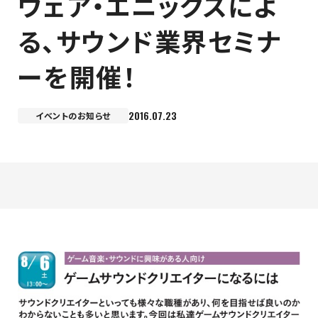
ウェア・エニックスによ
最新のお知らせ
る、サウンド業界セミナ
ーを開催！
+プラスラボ
2016.07.23
イベントのお知らせ
1日最大2つの学科説明＆体験授業
オープン
キャンパス
神戸電子をもっと知る
資料請求
は
こちら