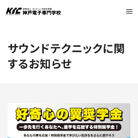
学科・コース
サウンドテクニックに関
するお知らせ
訪問者別
就職・資格
入試情報
神戸電子について