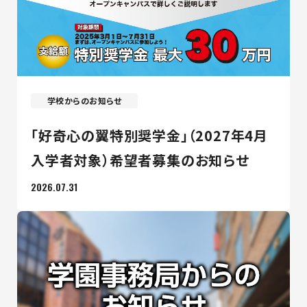
最新のお知らせ
+プラスラボ
学校からのお知らせ
「好奇心の翼特別奨学金」（2027年4月
1日最大2つの学科説明＆体験授業
オープン
入学者対象）希望者募集のお知らせ
キャンパス
2026.07.31
神戸電子をもっと知る
資料請求
は
こちら