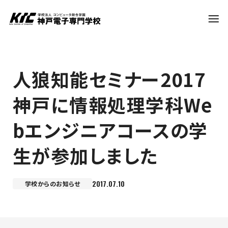
学科・コース
人狼知能セミナー2017
神戸に情報処理学科We
訪問者別
bエンジニアコースの学
就職・資格
生が参加しました
入試情報
2017.07.10
学校からのお知らせ
神戸電子について