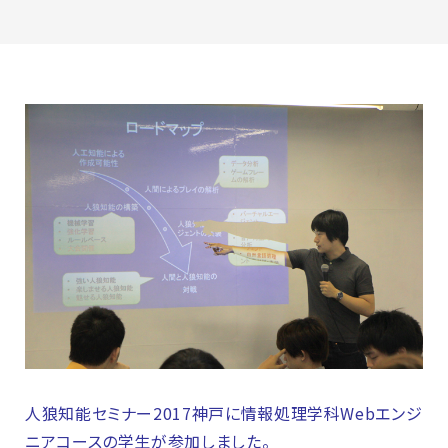
最新のお知らせ
+プラスラボ
1日最大2つの学科説明＆体験授業
オープン
キャンパス
神戸電子をもっと知る
資料請求
は
こちら
人狼知能セミナー2017神戸に情報処理学科Webエンジ
ニアコースの学生が参加しました。