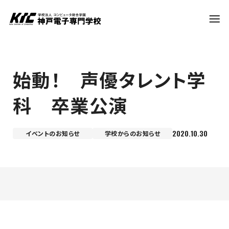
学科・コース
始動！ 声優タレント学
科 卒業公演
訪問者別
2020.10.30
イベントのお知らせ
学校からのお知らせ
就職・資格
入試情報
神戸電子について