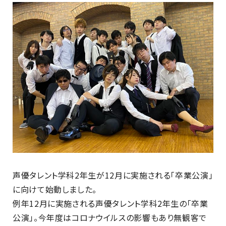
最新のお知らせ
+プラスラボ
1日最大2つの学科説明＆体験授業
オープン
キャンパス
神戸電子をもっと知る
声優タレント学科2年生が12月に実施される「卒業公演」
資料請求
は
に向けて始動しました。
こちら
例年12月に実施される声優タレント学科2年生の「卒業
公演」。今年度はコロナウイルスの影響もあり無観客で