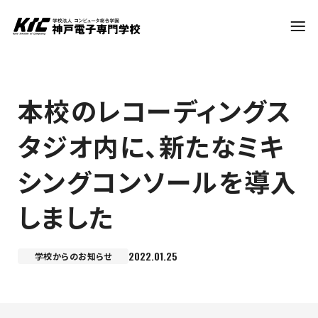
学科・コース
本校のレコーディングス
タジオ内に、新たなミキ
訪問者別
シングコンソールを導入
就職・資格
しました
入試情報
2022.01.25
学校からのお知らせ
神戸電子について