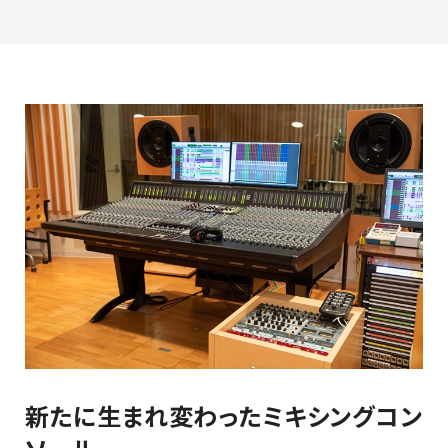
最新のお知らせ
+プラスラボ
1日最大2つの学科説明＆体験授業
オープン
キャンパス
神戸電子をもっと知る
資料請求
は
こちら
新たに生まれ変わったミキシングコン