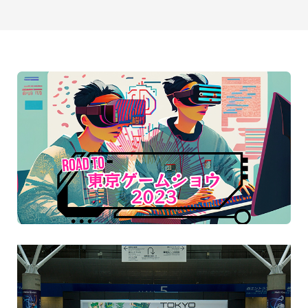
最新のお知らせ
+プラスラボ
1日最大2つの学科説明＆体験授業
オープン
キャンパス
神戸電子をもっと知る
資料請求
は
こちら