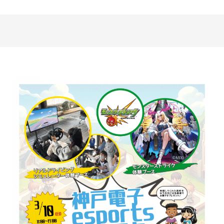
最新のお知らせ
+プラスラボ
1日最大2つの学科説明＆体験授業
オープン
キャンパス
神戸電子をもっと知る
資料請求
は
こちら