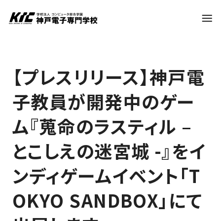
学科・コース
【プレスリリース】神戸電
子教員が開発中のゲー
訪問者別
ム『蒐命のラスティル –
就職・資格
とこしえの迷宮城 -』をイ
ンディゲームイベント「T
入試情報
OKYO SANDBOX」にて
神戸電子について