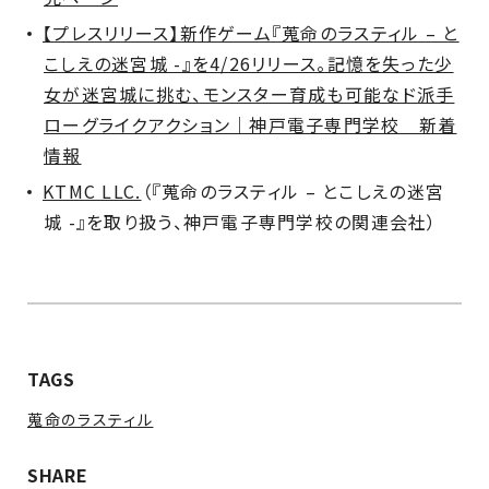
【プレスリリース】新作ゲーム『蒐命のラスティル – と
こしえの迷宮城 -』を4/26リリース。記憶を失った少
女が迷宮城に挑む、モンスター育成も可能なド派手
ローグライクアクション｜神戸電子専門学校 新着
情報
KTMC LLC.
（『蒐命のラスティル – とこしえの迷宮
城 -』を取り扱う、神戸電子専門学校の関連会社）
TAGS
蒐命のラスティル
SHARE