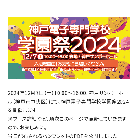
最新のお知らせ
+プラスラボ
1日最大2つの学科説明＆体験授業
オープン
キャンパス
2024年12月7日（土）10:00～16:00、神戸サンボーホー
ル（神戸市中央区）にて、神戸電子専門学校学園祭2024
神戸電子をもっと知る
を開催します。
資料請求
は
※ブース詳細など、順次このページで更新していきます
こちら
ので、お楽しみに。
当日配布されるパンフレットのPDFを公開しました