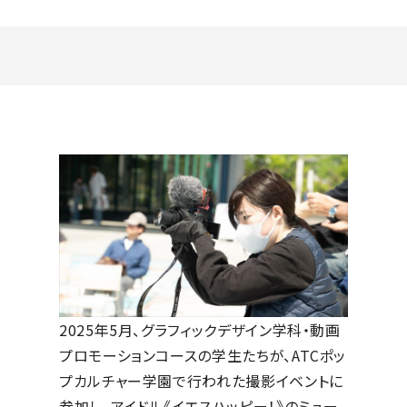
最新のお知らせ
+プラスラボ
1日最大2つの学科説明＆体験授業
オープン
キャンパス
神戸電子をもっと知る
資料請求
は
2025年5月、グラフィックデザイン学科・動画
プロモーションコースの学生たちが、ATCポッ
こちら
プカルチャー学園で行われた撮影イベントに
参加し、アイドル《イエスハッピー！》のミュー