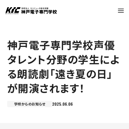
学科・コース
神戸電子専門学校声優
タレント分野の学生によ
訪問者別
る朗読劇「遠き夏の日」
就職・資格
が開演されます！
入試情報
2025.06.06
学校からのお知らせ
神戸電子について