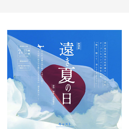
最新のお知らせ
+プラスラボ
1日最大2つの学科説明＆体験授業
オープン
キャンパス
神戸電子をもっと知る
資料請求
は
こちら