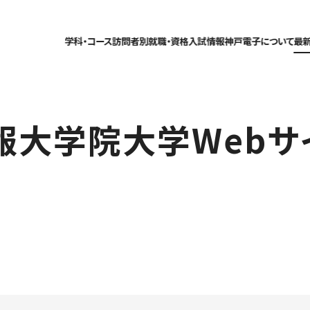
学科・コース
訪問者別
就職・資格
入試情報
神戸電子について
最
報大学院大学Webサ