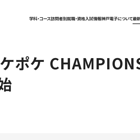
学科・コース
訪問者別
就職・資格
入試情報
神戸電子について
最
ポケ CHAMPIONS
始