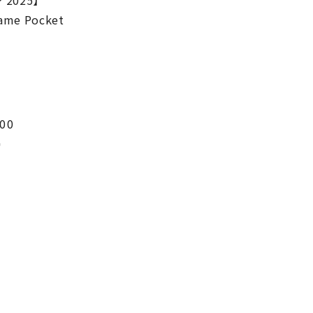
 2025】
ame Pocket
00
宮