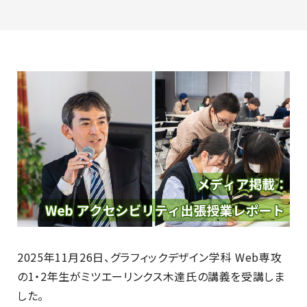
最新のお知らせ
+プラスラボ
1日最大2つの学科説明＆体験授業
オープン
キャンパス
神戸電子をもっと知る
資料請求
は
2025年11月26日、グラフィックデザイン学科 Web専攻
こちら
の1・2年生がミツエーリンクス木達氏の講義を受講しま
した。