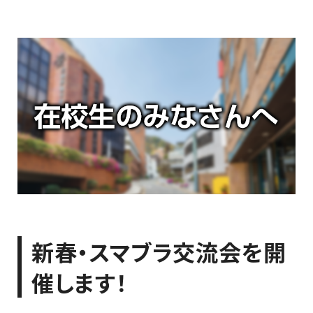
最新のお知らせ
+プラスラボ
1日最大2つの学科説明＆体験授業
オープン
キャンパス
神戸電子をもっと知る
新春・スマブラ交流会を開
資料請求
は
こちら
催します！