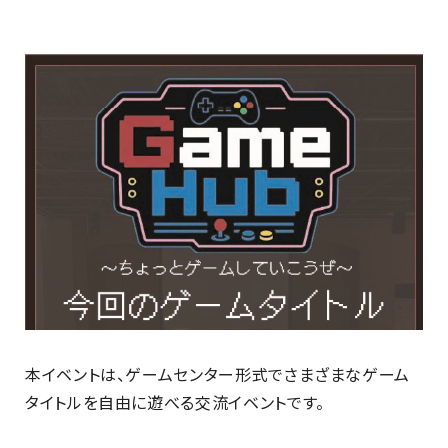
最新のお知らせ
+プラスラボ
1日最大2つの学科説明＆体験授業
オープン
キャンパス
神戸電子をもっと知る
資料請求
は
本イベントは、ゲームセンター形式でさまざまなゲーム
こちら
タイトルを自由に遊べる交流イベントです。