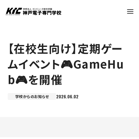
学科・コース
【在校生向け】定期ゲー
ムイベント🎮GameHu
訪問者別
b🎮を開催
就職・資格
2026.06.02
学校からのお知らせ
入試情報
神戸電子について