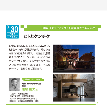
最新のお知らせ
+プラスラボ
1日最大2つの学科説明＆体験授業
オープン
キャンパス
神戸電子をもっと知る
資料請求
は
こちら