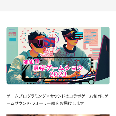
最新のお知らせ
+プラスラボ
1日最大2つの学科説明＆体験授業
オープン
キャンパス
神戸電子をもっと知る
資料請求
は
ゲームプログラミング×サウンドのコラボゲーム制作、ゲ
こちら
ームサウンド・フォーリー編をお届けします。