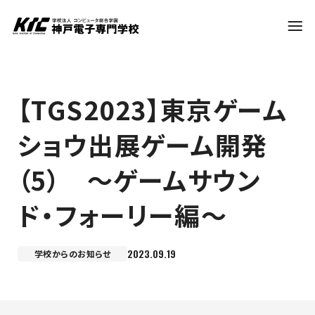
学科・コース
【TGS2023】東京ゲーム
ショウ出展ゲーム開発
訪問者別
（5） ～ゲームサウン
就職・資格
ド・フォーリー編～
入試情報
2023.09.19
学校からのお知らせ
神戸電子について