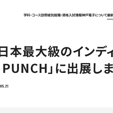
学科・コース
訪問者別
就職・資格
入試情報
神戸電子について
最
24に、日本最大級のイン
it PUNCH」に出展し
05.21