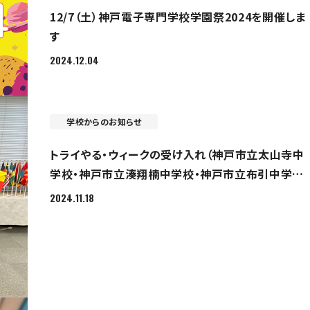
12/7（土）神戸電子専門学校学園祭2024を開催しま
す
2024.12.04
学校からのお知らせ
トライやる・ウィークの受け入れ（神戸市立太山寺中
学校・神戸市立湊翔楠中学校・神戸市立布引中学
校）~専門学校日本語学科で授業のアシスタント、大
2024.11.18
学院で国際交流を体験~