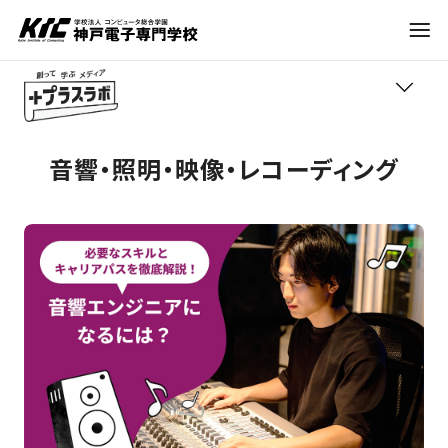
学科・コース
音響・照明・映像・レコーディング
TOP
訪問者別
学びの紹介
就職・資格
職業紹介
トレンド
入試情報
進路アドバイス
神戸電子について