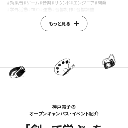
#効果音
#ゲーム
#音楽
#サウンド
#エンジニア
#開発
#学外活動
#神戸
#運動
#音響制作
#音響調整
#音響ディレクター
#イベント音響
#レコーディングエンジニア
#音響ミキサー
#音響技術
もっと見る
#音響機器操作
#ライブ音響
#音響エンジニア
#製品開発
#デザインエンジニア
#自動車デザイン
#家電デザイン
#家具デザイン
#3DCAD
#インダストリアルデザイン
#製品デザイン
#プロダクトデザイナー
#AfterEffects
#AdobePremierePro
#ストーリーテリング
#SNS動画活用
#動画マーケティング
#YouTube動画制作
#モーショングラフィックス
#映像制作
#動画クリエイター
#エンジニア職種
#技術者キャリア
#産業用ロボット
#基板設計
#回路設計
#電子機器設計
#カスタマーエンジニア
#フィールドエンジニア
#組込みエンジニア
#ハードウェアエンジニア
#声優業界
#声優養成所
#声優デビュー
#声優レッスン
#声優タレント
神戸電子の
#声優演技
#声優学校
#声優志望
#声優
オープンキャンパス・イベント紹介
#神戸電子専門学校
#CG制作
#動画編集
#VTuber配信
#バーチャルユーチューバー
#建築学生