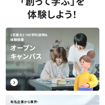
「創って学ぶ」を
#クリエイティブな仕事
#住まいづくり
#設計のプロ
#建築の仕事
#空間デザイン
#ものづくりの仕事
体験しよう！
#建築系国家資格
#建築士になるには
#学生の声
#海外
#学生生活
#なるには
#キャリアパス
#3DCG
#AI
#VTuber
#音・音楽
#作曲・編曲
#アニメ
#コンテスト
#プログラミング
#学校生活
#蒐命のラスティル
#インディーゲーム
#就職活動
1日最大2つの学科説明&
#制作展・発表会
#資格
#VR・仮想空間
体験授業
#ゲーム＆エンタメ領域
#テクノロジー領域
#デザイン領域
オープン
#絵を描く
#自動制御
#先生
#共創
#ノウハウ
#創って学ぶ
キャンパス
#産官学連携
#海外事情
#インテリア
#保護者向け
#ゲーム開発
#学生の作品
有名企業から業界・