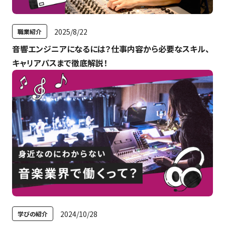
特集
最新のお知らせ
2025/8/22
職業紹介
音響エンジニアになるには？仕事内容から必要なスキル、
神戸電子専門学校サイト
+プラスラボ
キャリアパスまで徹底解説！
1日最大2つの学科説明＆体験授業
オープン
キャンパス
神戸電子をもっと知る
資料請求
は
こちら
2024/10/28
学びの紹介