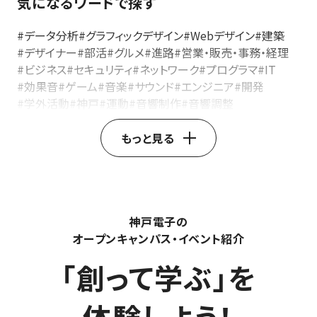
気になるワードで探す
#データ分析
#グラフィックデザイン
#Webデザイン
#建築
#デザイナー
#部活
#グルメ
#進路
#営業・販売・事務・経理
#ビジネス
#セキュリティ
#ネットワーク
#プログラマ
#IT
#効果音
#ゲーム
#音楽
#サウンド
#エンジニア
#開発
#学外活動
#神戸
#運動
#音響制作
#音響調整
#音響ディレクター
#イベント音響
#レコーディングエンジニア
#音響ミキサー
#音響技術
もっと見る
#音響機器操作
#ライブ音響
#音響エンジニア
#製品開発
#デザインエンジニア
#自動車デザイン
#家電デザイン
#家具デザイン
#3DCAD
#インダストリアルデザイン
#製品デザイン
#プロダクトデザイナー
#AfterEffects
神戸電子の
#AdobePremierePro
#ストーリーテリング
#SNS動画活用
オープンキャンパス・イベント紹介
#動画マーケティング
#YouTube動画制作
#モーショングラフィックス
#映像制作
#動画クリエイター
「創って学ぶ」を
#エンジニア職種
#技術者キャリア
#産業用ロボット
#基板設計
#回路設計
#電子機器設計
#カスタマーエンジニア
#フィールドエンジニア