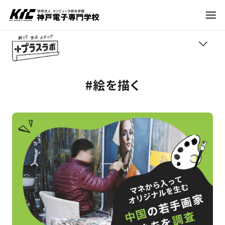
学科・コース
#絵を描く
TOP
訪問者別
学びの紹介
就職・資格
職業紹介
トレンド
入試情報
進路アドバイス
神戸電子について