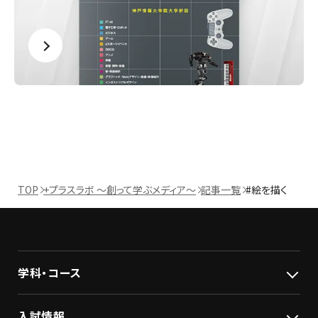
TOP
+プラスラボ ～創って学ぶメディア～
記事一覧
#絵を描く
学科・コース
入試情報