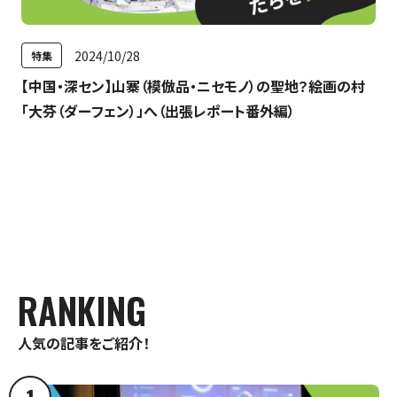
特集
最新のお知らせ
2024/10/28
特集
【中国・深セン】山寨（模倣品・ニセモノ）の聖地？絵画の村
神戸電子専門学校サイト
+プラスラボ
「大芬（ダーフェン）」へ（出張レポート番外編）
1日最大2つの学科説明＆体験授業
オープン
キャンパス
RANKING
神戸電子をもっと知る
資料請求
は
人気の記事をご紹介！
こちら