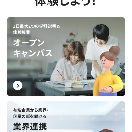
体験しよう！
#組込みエンジニア
#ハードウェアエンジニア
#声優業界
#声優養成所
#声優デビュー
#声優レッスン
#声優タレント
#声優演技
#声優学校
#声優志望
#声優
#神戸電子専門学校
#CG制作
#動画編集
#VTuber配信
1日最大2つの学科説明&
#バーチャルユーチューバー
#建築学生
体験授業
#クリエイティブな仕事
#住まいづくり
#設計のプロ
オープン
#建築の仕事
#空間デザイン
#ものづくりの仕事
キャンパス
#建築系国家資格
#建築士になるには
#学生の声
#海外
#学生生活
#なるには
#キャリアパス
#3DCG
#AI
#VTuber
#音・音楽
#作曲・編曲
#アニメ
#コンテスト
#プログラミング
#学校生活
#蒐命のラスティル
#インディーゲーム
#就職活動
#制作展・発表会
#資格
#VR・仮想空間
#ゲーム＆エンタメ領域
#テクノロジー領域
#デザイン領域
#絵を描く
#自動制御
#先生
#共創
#ノウハウ
#創って学ぶ
#産官学連携
#海外事情
#インテリア
#保護者向け
#ゲーム開発
#学生の作品
有名企業から業界・
企業の話を聞ける
業界連携