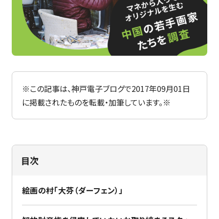
特集
最新のお知らせ
神戸電子専門学校サイト
+プラスラボ
※この記事は、神戸電子ブログで2017年09月01日
に掲載されたものを転載・加筆しています。※
1日最大2つの学科説明＆体験授業
オープン
キャンパス
目次
神戸電子をもっと知る
資料請求
は
絵画の村「大芬（ダーフェン）」
こちら