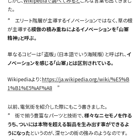
しかし、
Wikipediaで調べてみると
こんな言葉も出てきまし
た。
エリート階層が主導するイノベーションではなく、草の根
が主導する
模倣の積み重ねによるイノベーションを「山寨
精神」と呼ぶ。
単なるコピーは「盗版」（日本語でいう海賊版）と呼ばれ、
イ
ノベーションを感じる「山寨」とは区別されている。
Wikipediaより：
https://ja.wikipedia.org/wiki/%E5%B
1%B1%E5%AF%A8
以前、電気街を紹介した際にもこう書きました。
街で揃う豊富なパーツと技術で、
様々なニセモノを作る
うち、ついには本物を超える製品を生み出す事ができるよ
うになった
というのが、深センの街の強みのようなのです。