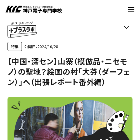
学科・コース
公開日：2024/10/28
特集
TOP
【中国・深セン】山寨（模倣品・ニセモ
訪問者別
学びの紹介
ノ）の聖地？絵画の村「大芬（ダーフェ
ン）」へ（出張レポート番外編）
就職・資格
職業紹介
トレンド
入試情報
進路アドバイス
神戸電子について