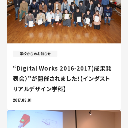
最新のお知らせ
+プラスラボ
学校からのお知らせ
1日最大2つの学科説明＆体験授業
オープン
“Digital Works 2016-2017(成果発
キャンパス
表会）”が開催されました！【インダスト
リアルデザイン学科】
神戸電子をもっと知る
2017.03.01
資料請求
は
こちら