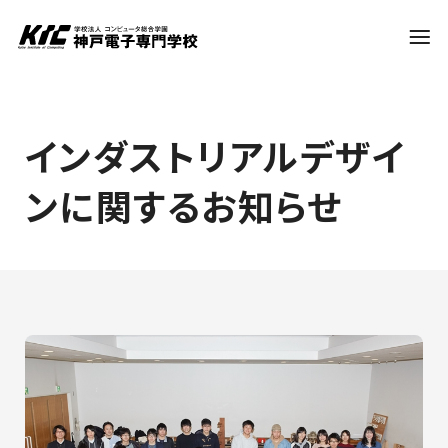
学科・コース
インダストリアルデザイ
ンに関するお知らせ
訪問者別
就職・資格
入試情報
神戸電子について