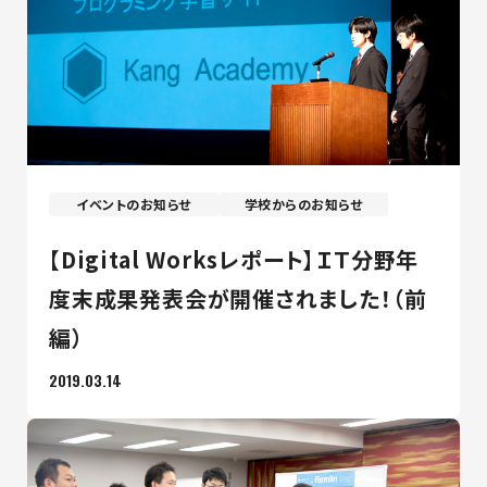
最新のお知らせ
+プラスラボ
イベントのお知らせ
学校からのお知らせ
1日最大2つの学科説明＆体験授業
オープン
【Digital Worksレポート】ＩＴ分野年
キャンパス
度末成果発表会が開催されました！（前
編）
神戸電子をもっと知る
2019.03.14
資料請求
は
こちら