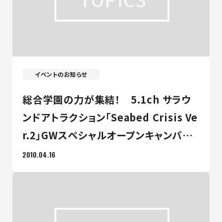
最新のお知らせ
+プラスラボ
イベントのお知らせ
総合学園の力が集結！ 5.1ch サラウ
1日最大2つの学科説明＆体験授業
オープン
ンドアトラクション「Seabed Crisis Ve
キャンパス
r.2」GWスペシャルオープンキャンパス
で公開決定！！
2010.04.16
神戸電子をもっと知る
資料請求
は
こちら