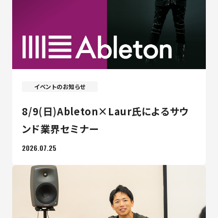
最新のお知らせ
+プラスラボ
イベントのお知らせ
1日最大2つの学科説明＆体験授業
8/9(日)Ableton×Laur氏によるサウ
オープン
キャンパス
ンド業界セミナー
2026.07.25
神戸電子をもっと知る
資料請求
は
こちら