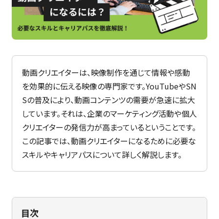
特集
最新のお知らせ
神戸電子専門学校サイト
+プラスラボ
動画クリエイターは、映像制作を通じて情報や感動
を効果的に伝える映像の専門家です。YouTubeやSN
Sの普及により、動画コンテンツの需要が急速に拡大
1日最大2つの学科説明＆体験授業
オープン
しています。それは、企業のマーケティング活動や個人
キャンパス
クリエイターの発信力が高まっているということです。
この記事では、動画クリエイターになるために必要な
スキルやキャリアパスについて詳しく解説します。
神戸電子をもっと知る
資料請求
は
こちら
目次