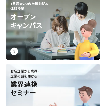
#学校生活
#蒐命のラスティル
#インディーゲーム
#就職活動
1日最大2つの学科説明&
#制作展・発表会
#資格
#VR・仮想空間
体験授業
#ゲーム＆エンタメ領域
#テクノロジー領域
#デザイン領域
オープン
#絵を描く
#自動制御
#先生
#共創
#ノウハウ
#創って学ぶ
キャンパス
#産官学連携
#海外事情
#インテリア
#保護者向け
#ゲーム開発
#学生の作品
有名企業から業界・
企業の話を聞ける
業界連携
セミナー