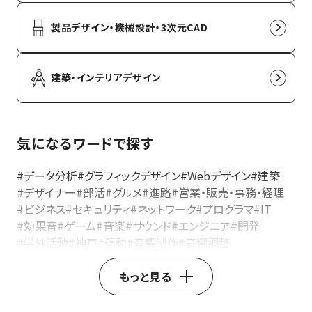
製品デザイン・機械設計・3次元CAD
建築・インテリアデザイン
気になるワードで探す
#データ分析
#グラフィックデザイン
#Webデザイン
#建築
#デザイナー
#部活
#グルメ
#進路
#営業・販売・事務・経理
#ビジネス
#セキュリティ
#ネットワーク
#プログラマ
#IT
#効果音
#ゲーム
#音楽
#サウンド
#エンジニア
#開発
#学外活動
#神戸
#運動
#音響制作
#音響調整
#音響ディレクター
#イベント音響
#レコーディングエンジニア
#音響ミキサー
#音響技術
もっと見る
#音響機器操作
#ライブ音響
#音響エンジニア
#製品開発
#デザインエンジニア
#自動車デザイン
#家電デザイン