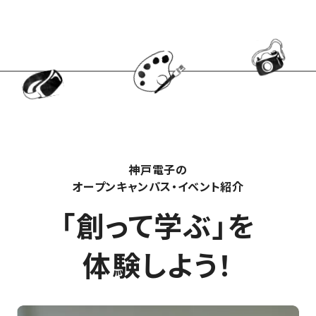
#家具デザイン
#3DCAD
#インダストリアルデザイン
#製品デザイン
#プロダクトデザイナー
#AfterEffects
#AdobePremierePro
#ストーリーテリング
#SNS動画活用
#動画マーケティング
#YouTube動画制作
#モーショングラフィックス
#映像制作
#動画クリエイター
#エンジニア職種
#技術者キャリア
#産業用ロボット
#基板設計
#回路設計
#電子機器設計
#カスタマーエンジニア
#フィールドエンジニア
#組込みエンジニア
#ハードウェアエンジニア
#声優業界
#声優養成所
#声優デビュー
#声優レッスン
#声優タレント
神戸電子の
#声優演技
#声優学校
#声優志望
#声優
オープンキャンパス・イベント紹介
#神戸電子専門学校
#CG制作
#動画編集
#VTuber配信
「創って学ぶ」を
#バーチャルユーチューバー
#建築学生
#クリエイティブな仕事
#住まいづくり
#設計のプロ
#建築の仕事
#空間デザイン
#ものづくりの仕事
体験しよう！
#建築系国家資格
#建築士になるには
#学生の声
#海外
#学生生活
#なるには
#キャリアパス
#3DCG
#AI
#VTuber
#音・音楽
#作曲・編曲
#アニメ
#コンテスト
#プログラミング