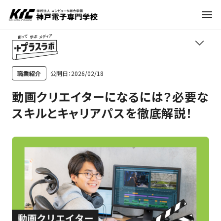
学科・コース
公開日：2026/02/18
職業紹介
TOP
動画クリエイターになるには？必要な
訪問者別
学びの紹介
スキルとキャリアパスを徹底解説！
就職・資格
職業紹介
トレンド
入試情報
進路アドバイス
神戸電子について