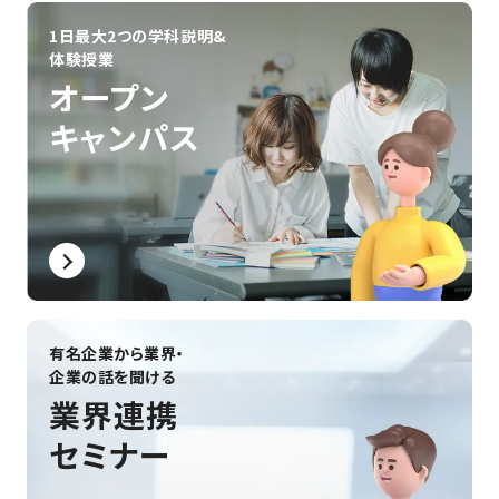
#学校生活
#蒐命のラスティル
#インディーゲーム
#就職活動
1日最大2つの学科説明&
#制作展・発表会
#資格
#VR・仮想空間
体験授業
#ゲーム＆エンタメ領域
#テクノロジー領域
#デザイン領域
オープン
#絵を描く
#自動制御
#先生
#共創
#ノウハウ
#創って学ぶ
キャンパス
#産官学連携
#海外事情
#インテリア
#保護者向け
#ゲーム開発
#学生の作品
有名企業から業界・
企業の話を聞ける
業界連携
セミナー