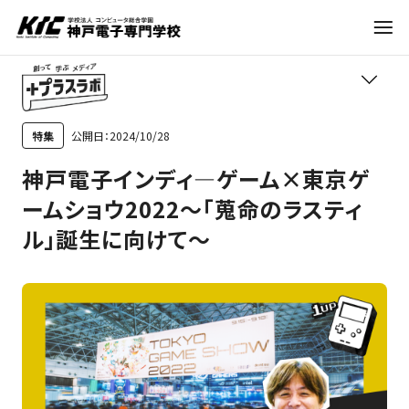
学科・コース
公開日：2024/10/28
特集
TOP
神戸電子インディ―ゲーム×東京ゲ
訪問者別
学びの紹介
ームショウ2022～「蒐命のラスティ
ル」誕生に向けて～
就職・資格
職業紹介
トレンド
入試情報
進路アドバイス
神戸電子について