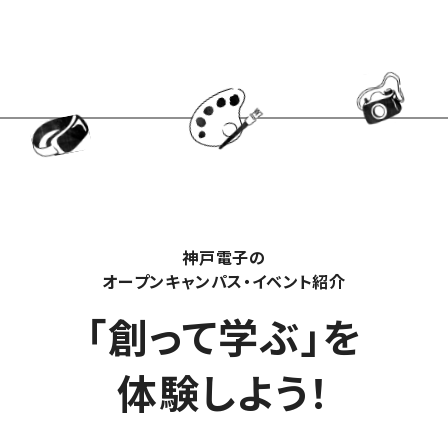
#デザインエンジニア
#自動車デザイン
#家電デザイン
#家具デザイン
#3DCAD
#インダストリアルデザイン
#製品デザイン
#プロダクトデザイナー
#AfterEffects
#AdobePremierePro
#ストーリーテリング
#SNS動画活用
#動画マーケティング
#YouTube動画制作
#モーショングラフィックス
#映像制作
#動画クリエイター
#エンジニア職種
#技術者キャリア
#産業用ロボット
#基板設計
#回路設計
#電子機器設計
#カスタマーエンジニア
#フィールドエンジニア
#組込みエンジニア
#ハードウェアエンジニア
#声優業界
#声優養成所
#声優デビュー
#声優レッスン
#声優タレント
神戸電子の
#声優演技
#声優学校
#声優志望
#声優
オープンキャンパス・イベント紹介
#神戸電子専門学校
#CG制作
#動画編集
#VTuber配信
「創って学ぶ」を
#バーチャルユーチューバー
#建築学生
#クリエイティブな仕事
#住まいづくり
#設計のプロ
#建築の仕事
#空間デザイン
#ものづくりの仕事
体験しよう！
#建築系国家資格
#建築士になるには
#学生の声
#海外
#学生生活
#なるには
#キャリアパス
#3DCG
#AI
#VTuber
#音・音楽
#作曲・編曲
#アニメ
#コンテスト
#プログラミング