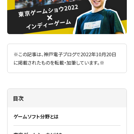
特集
最新のお知らせ
神戸電子専門学校サイト
+プラスラボ
※この記事は、神戸電子ブログで2022年10月20日
に掲載されたものを転載・加筆しています。※
1日最大2つの学科説明＆体験授業
オープン
キャンパス
目次
神戸電子をもっと知る
資料請求
は
ゲームソフト分野とは
こちら