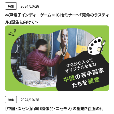
2024/10/28
特集
神戸電子インディ―ゲーム×iGiセミナー～「蒐命のラスティ
ル」誕生に向けて～
2024/10/28
特集
【中国・深セン】山寨（模倣品・ニセモノ）の聖地？絵画の村