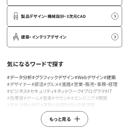
製品デザイン・機械設計・3次元CAD
建築・インテリアデザイン
気になるワードで探す
#データ分析
#グラフィックデザイン
#Webデザイン
#建築
#デザイナー
#部活
#グルメ
#進路
#営業・販売・事務・経理
#ビジネス
#セキュリティ
#ネットワーク
#プログラマ
#IT
#効果音
#ゲーム
#音楽
#サウンド
#エンジニア
#開発
#学外活動
#神戸
#運動
#音響制作
#音響調整
#音響ディレクター
#イベント音響
#レコーディングエンジニア
#音響ミキサー
#音響技術
もっと見る
#音響機器操作
#ライブ音響
#音響エンジニア
#製品開発